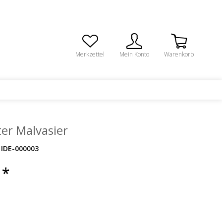
Merkzettel
Mein Konto
Warenkorb
er Malvasier
IDE-000003
 *